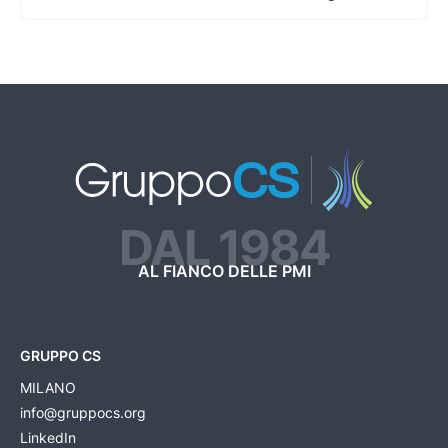
DAL 1984
AL FIANCO DELLE PMI
GRUPPO CS
MILANO
info@gruppocs.org
LinkedIn